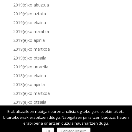
2019(e)ko abuztua
2019(e)ko uztaila
2019(e)ko ekaina
2019(e)ko maiatza
2019(e)ko apirila
2019(e)ko martxoa
2019(e)ko otsaila
2019(e)ko urtarrila
2018(e)ko ekaina
2018(e)ko apirila
2018(e)ko martxoa
2018(e)ko otsaila
2018(e)ko urtarrila
Erabalitzaileen nabigazioaren analisia egiteko gure cookie-ak eta
bitartekoenak erabiltzen ditugu. Nabigatzen jarraitzen baduzu, hauen
erabilpena onartzen duzula hausnartzen dugu.
Ok
Gehiago irakurri