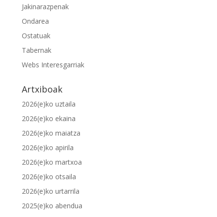
Jakinarazpenak
Ondarea
Ostatuak
Tabernak
Webs Interesgarriak
Artxiboak
2026(e)ko uztaila
2026(e)ko ekaina
2026(e)ko maiatza
2026(e)ko apirila
2026(e)ko martxoa
2026(e)ko otsaila
2026(e)ko urtarrila
2025(e)ko abendua