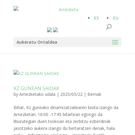
ES
EU
Aukeratu Orrialdea
KZ GUNEAN SAIOAK
by
Amezketako udala
|
2025/05/22
|
Berriak
Bihar, Kz guneako dinamizatzailearen bisita izango da
Amezketan. 16:00 -17:45 bitartean egongo da
liburutegian duen txokoan eta zerbitzu ezberdinak
jasotzeko aukera izango du bertaratzen denak, hala