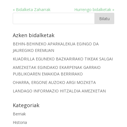
« Bidalketa Zaharrak
Hurrengo bidalketak »
Azken bidalketak
BEHIN-BEHINEKO APARKALEKUA EGINGO DA
JAUREGIKO EREMUAN
KUADRILLA EGUNEKO BAZKARIRAKO TIKEAK SALGAI
AMEZKETAK EGINDAKO EKARPENAK GARRAIO
PUBLIKOAREN EMAKIDA BERRIRAKO
OHARRA, ERGONE AUZOKO ARGI MOZKETA
LANDAGO INFORMAZIO HITZALDIA AMEZKETAN
Kategoriak
Berriak
Historia