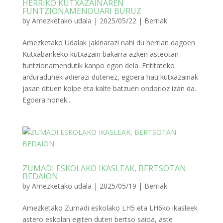
HERRIKO KUTXAZAINAREN
FUNTZIONAMENDUARI BURUZ
by
Amezketako udala
|
2025/05/22
|
Berriak
Amezketako Udalak jakinarazi nahi du herrian dagoen
Kutxabankeko kutxazain bakarra azken asteotan
funtzionamendutik kanpo egon dela. Entitateko
arduradunek adierazi dutenez, egoera hau kutxazainak
jasan dituen kolpe eta kalte batzuen ondorioz izan da.
Egoera honek...
ZUMADI ESKOLAKO IKASLEAK, BERTSOTAN
BEDAION
by
Amezketako udala
|
2025/05/19
|
Berriak
Amezketako Zumadi eskolako LH5 eta LH6ko ikasleek
astero eskolan egiten duten bertso saioa, aste