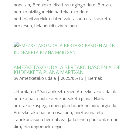
honetan, Bedaioko elkartean egingo dute. Bertan,
herriko bizilagunekin partekatuko dute
bertsolaritzarekiko duten zaletasuna eta ikasketa-
prozesua, belaunaldi ezberdinen...
AMEZKETAKO UDALA BERTAKO BASOEN ALDE:
KUDEAKETA PLANA MARTXAN
by
Amezketako udala
|
2025/05/15
|
Berriak
Urtarrilaren 29an aurkeztu zuen Amezketako Udalak
herriko baso publikoen kudeaketa plana. Hamar
urterako ikuspegia duen plan honek helburu argia du:
Amezketako basoen osasuna, aniztasuna eta
iraunkortasuna bermatzea. Jada lehen pausoak eman
dira, eta dagoeneko egin...