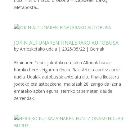
nola: – Informazio orokorra – Izapideak: BaKQ,
Metaposta...
JOKIN ALTUNAREN FINALERAKO AUTOBUSA
by
Amezketako udala
|
2025/05/22
|
Berriak
Ekainaren 1ean, jokatuko du Jokin Altunak buruz
buruko bere seigarren finala Iñaki Artola aurrez aurre
duela. Udalak autobusak antolatu ditu finala ikustera
joateko eta asteazkena, maiatzak 28 izango da izena
emateko azken eguna. Herriko tabernetan daude
zerrendak....