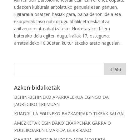
udazken kulturala antolatuko genuela esan genuen.
Egitaraua osatzen hasiak gara, baina denon ideia eta
ekarpenak jaso nahi ditugu ahalik eta eskaintza
anitzena osatu ahal izateko. Horretarako, bilera
baterako deia egiten dugu, irailak 17, osteguna,
arratsaldeko 18:30etan kultur etxeko areto nagusian.
Azken bidalketak
BEHIN-BEHINEKO APARKALEKUA EGINGO DA
JAUREGIKO EREMUAN
KUADRILLA EGUNEKO BAZKARIRAKO TIKEAK SALGAI
AMEZKETAK EGINDAKO EKARPENAK GARRAIO
PUBLIKOAREN EMAKIDA BERRIRAKO
OHARRA, ERGONE AUZOKO ARGI MOZKETA