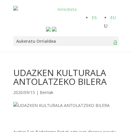
ES
EU
Aukeratu Orrialdea
UDAZKEN KULTURALA
ANTOLATZEKO BILERA
2020/09/15
|
Berriak
Aurten San Bartolome festak ezin izan direnez ospatu,