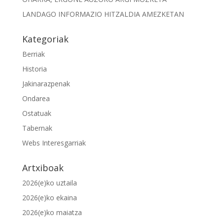
LANDAGO INFORMAZIO HITZALDIA AMEZKETAN
Kategoriak
Berriak
Historia
Jakinarazpenak
Ondarea
Ostatuak
Tabernak
Webs Interesgarriak
Artxiboak
2026(e)ko uztaila
2026(e)ko ekaina
2026(e)ko maiatza