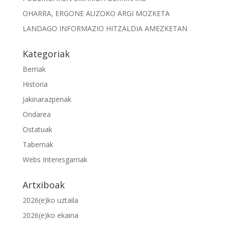
OHARRA, ERGONE AUZOKO ARGI MOZKETA
LANDAGO INFORMAZIO HITZALDIA AMEZKETAN
Kategoriak
Berriak
Historia
Jakinarazpenak
Ondarea
Ostatuak
Tabernak
Webs Interesgarriak
Artxiboak
2026(e)ko uztaila
2026(e)ko ekaina