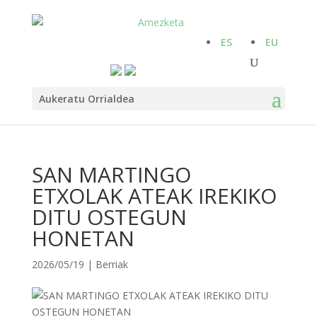
ES
EU
Aukeratu Orrialdea
SAN MARTINGO
ETXOLAK ATEAK IREKIKO
DITU OSTEGUN
HONETAN
2026/05/19
|
Berriak