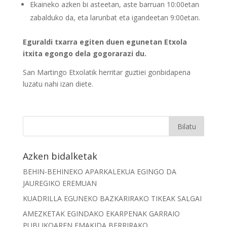
Ekaineko azken bi asteetan, aste barruan 10:00etan
zabalduko da, eta larunbat eta igandeetan 9:00etan.
Eguraldi txarra egiten duen egunetan Etxola
itxita egongo dela gogorarazi du.
San Martingo Etxolatik herritar guztiei gonbidapena
luzatu nahi izan diete.
Azken bidalketak
BEHIN-BEHINEKO APARKALEKUA EGINGO DA
JAUREGIKO EREMUAN
KUADRILLA EGUNEKO BAZKARIRAKO TIKEAK SALGAI
AMEZKETAK EGINDAKO EKARPENAK GARRAIO
PUBLIKOAREN EMAKIDA BERRIRAKO