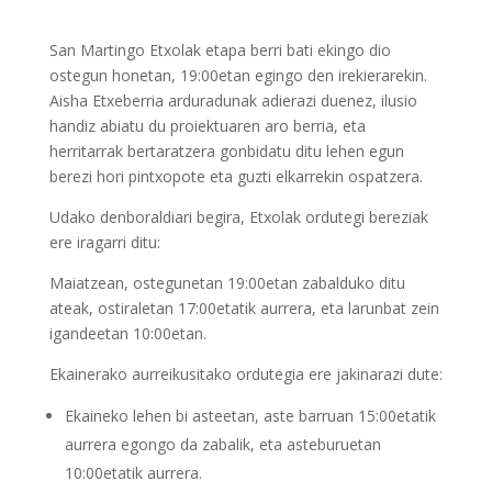
San Martingo Etxolak etapa berri bati ekingo dio
ostegun honetan, 19:00etan egingo den irekierarekin.
Aisha Etxeberria arduradunak adierazi duenez, ilusio
handiz abiatu du proiektuaren aro berria, eta
herritarrak bertaratzera gonbidatu ditu lehen egun
berezi hori pintxopote eta guzti elkarrekin ospatzera.
Udako denboraldiari begira, Etxolak ordutegi bereziak
ere iragarri ditu:
Maiatzean, ostegunetan 19:00etan zabalduko ditu
ateak, ostiraletan 17:00etatik aurrera, eta larunbat zein
igandeetan 10:00etan.
Ekainerako aurreikusitako ordutegia ere jakinarazi dute:
Ekaineko lehen bi asteetan, aste barruan 15:00etatik
aurrera egongo da zabalik, eta asteburuetan
10:00etatik aurrera.