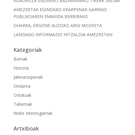
KUADRILLA EGUNEKO BAZKARIRAKO TIKEAK SALGAI
AMEZKETAK EGINDAKO EKARPENAK GARRAIO
PUBLIKOAREN EMAKIDA BERRIRAKO
OHARRA, ERGONE AUZOKO ARGI MOZKETA
LANDAGO INFORMAZIO HITZALDIA AMEZKETAN
Kategoriak
Berriak
Historia
Jakinarazpenak
Ondarea
Ostatuak
Tabernak
Webs Interesgarriak
Artxiboak