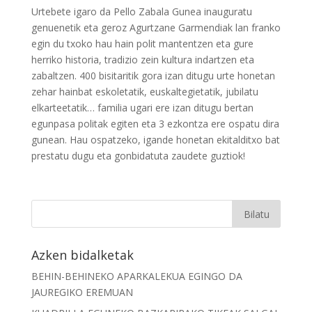
Urtebete igaro da Pello Zabala Gunea inauguratu
genuenetik eta geroz Agurtzane Garmendiak lan franko
egin du txoko hau hain polit mantentzen eta gure
herriko historia, tradizio zein kultura indartzen eta
zabaltzen. 400 bisitaritik gora izan ditugu urte honetan
zehar hainbat eskoletatik, euskaltegietatik, jubilatu
elkarteetatik… familia ugari ere izan ditugu bertan
egunpasa politak egiten eta 3 ezkontza ere ospatu dira
gunean. Hau ospatzeko, igande honetan ekitalditxo bat
prestatu dugu eta gonbidatuta zaudete guztiok!
Azken bidalketak
BEHIN-BEHINEKO APARKALEKUA EGINGO DA
JAUREGIKO EREMUAN