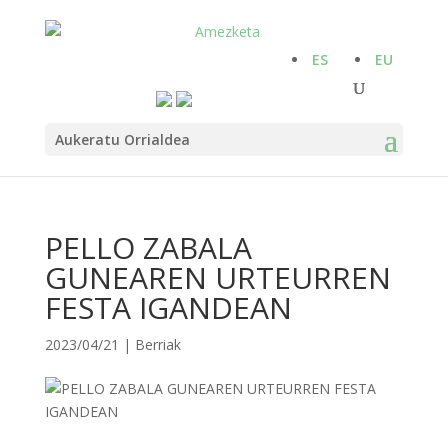
ES
EU
Aukeratu Orrialdea
PELLO ZABALA
GUNEAREN URTEURREN
FESTA IGANDEAN
2023/04/21
|
Berriak