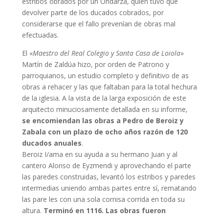
estribos obrados por un Ondarza, quien tuvo que
devolver parte de los ducados cobrados, por
considerarse que el fallo prevenían de obras mal
efectuadas.
El «
Maestro del Real Colegio y Santa Casa de Loiola
»
Martín de Zaldúa hizo, por orden de Patrono y
parroquianos, un estudio completo y definitivo de as
obras a rehacer y las que faltaban para la total hechura
de la iglesia. A la vista de la larga exposición de este
arquitecto minuciosamente detallada en su informe,
se encomiendan las obras a Pedro de Beroiz y
Zabala con un plazo de ocho años razón de 120
ducados anuales
.
Beroiz I/ama en su ayuda a su hermano Juan y al
cantero Alonso de Eyzmendi y aprovechando el parte
las paredes construidas, levantó los estribos y paredes
intermedias uniendo ambas partes entre sí, rematando
las pare les con una sola cornisa corrida en toda su
altura.
Terminó en 1116. Las obras fueron