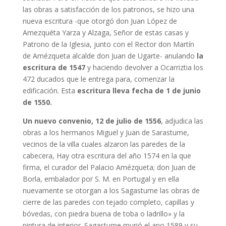
las obras a satisfacción de los patronos, se hizo una
nueva escritura -que otorgó don Juan López de
Amezquéta Yarza y Alzaga, Señor de estas casas y
Patrono de la Iglesia, junto con el Rector don Martín
de Amézqueta alcalde don Juan de Ugarte- anulando
la
escritura de 1547
y haciendo devolver a Ocarriztia los
472 ducados que le entrega para, comenzar la
edificación. Esta
escritura lleva fecha de 1 de junio
de 1550.
Un nuevo convenio, 12 de julio de 1556
, adjudica las
obras a los hermanos Miguel y Juan de Sarastume,
vecinos de la villa cuales alzaron las paredes de la
cabecera, Hay otra escritura del año 1574 en la que
firma, el curador del Palacio Amézqueta; don Juan de
Borla, embalador por S. M. en Portugal y en ella
nuevamente se otorgan a los Sagastume las obras de
cierre de las paredes con tejado completo, capillas y
bóvedas, con piedra buena de toba o ladrillo» y la
pintura de interior. Sagastume murió el ano 1589 y su