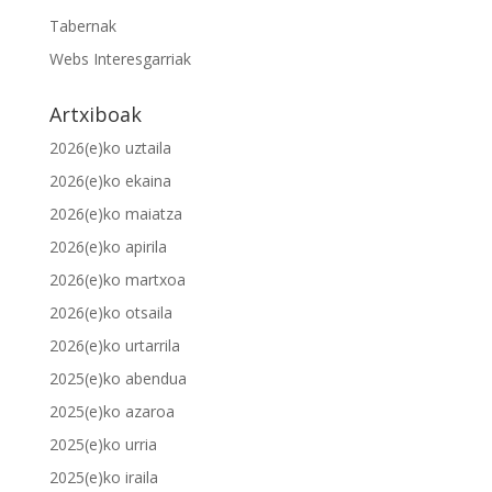
Tabernak
Webs Interesgarriak
Artxiboak
2026(e)ko uztaila
2026(e)ko ekaina
2026(e)ko maiatza
2026(e)ko apirila
2026(e)ko martxoa
2026(e)ko otsaila
2026(e)ko urtarrila
2025(e)ko abendua
2025(e)ko azaroa
2025(e)ko urria
2025(e)ko iraila