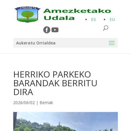
ES
EU
Aukeratu Orrialdea
HERRIKO PARKEKO
BARANDAK BERRITU
DIRA
2026/06/02
|
Berriak