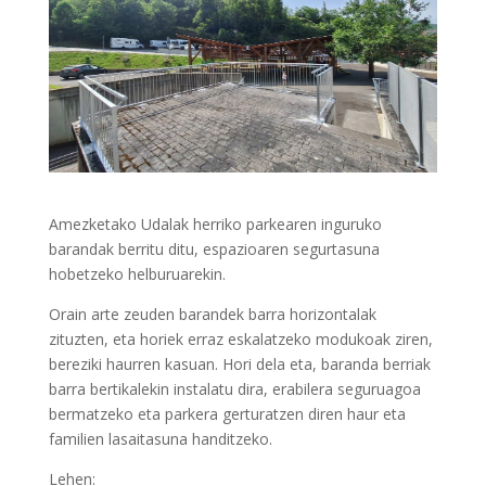
Amezketako Udalak herriko parkearen inguruko
barandak berritu ditu, espazioaren segurtasuna
hobetzeko helburuarekin.
Orain arte zeuden barandek barra horizontalak
zituzten, eta horiek erraz eskalatzeko modukoak ziren,
bereziki haurren kasuan. Hori dela eta, baranda berriak
barra bertikalekin instalatu dira, erabilera seguruagoa
bermatzeko eta parkera gerturatzen diren haur eta
familien lasaitasuna handitzeko.
Lehen: