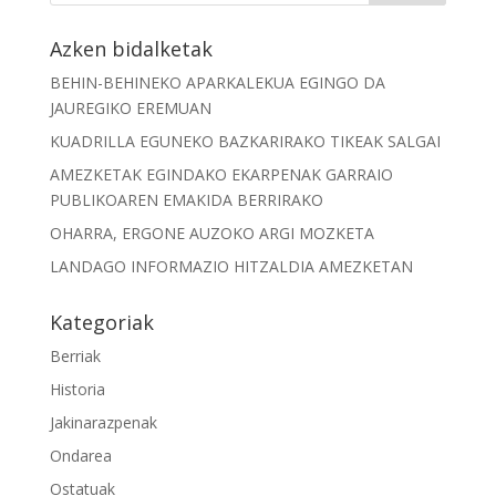
Azken bidalketak
BEHIN-BEHINEKO APARKALEKUA EGINGO DA
JAUREGIKO EREMUAN
KUADRILLA EGUNEKO BAZKARIRAKO TIKEAK SALGAI
AMEZKETAK EGINDAKO EKARPENAK GARRAIO
PUBLIKOAREN EMAKIDA BERRIRAKO
OHARRA, ERGONE AUZOKO ARGI MOZKETA
LANDAGO INFORMAZIO HITZALDIA AMEZKETAN
Kategoriak
Berriak
Historia
Jakinarazpenak
Ondarea
Ostatuak