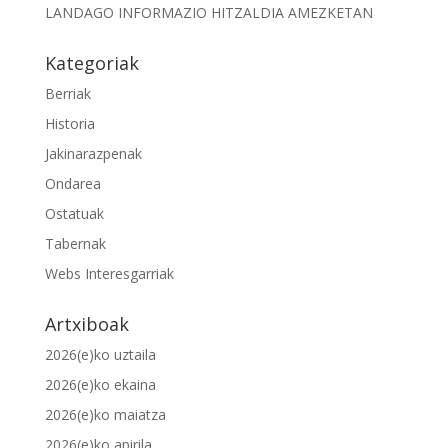
LANDAGO INFORMAZIO HITZALDIA AMEZKETAN
Kategoriak
Berriak
Historia
Jakinarazpenak
Ondarea
Ostatuak
Tabernak
Webs Interesgarriak
Artxiboak
2026(e)ko uztaila
2026(e)ko ekaina
2026(e)ko maiatza
2026(e)ko apirila