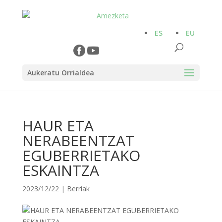
ES
EU
Aukeratu Orrialdea
HAUR ETA
NERABEENTZAT
EGUBERRIETAKO
ESKAINTZA
2023/12/22
|
Berriak