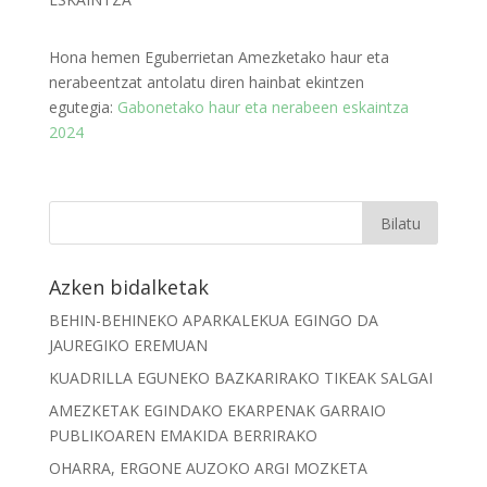
Hona hemen Eguberrietan Amezketako haur eta
nerabeentzat antolatu diren hainbat ekintzen
egutegia:
Gabonetako haur eta nerabeen eskaintza
2024
Azken bidalketak
BEHIN-BEHINEKO APARKALEKUA EGINGO DA
JAUREGIKO EREMUAN
KUADRILLA EGUNEKO BAZKARIRAKO TIKEAK SALGAI
AMEZKETAK EGINDAKO EKARPENAK GARRAIO
PUBLIKOAREN EMAKIDA BERRIRAKO
OHARRA, ERGONE AUZOKO ARGI MOZKETA