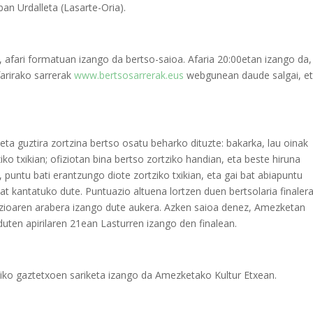
ban Urdalleta (Lasarte-Oria).
 afari formatuan izango da bertso-saioa. Afaria 20:00etan izango da,
farirako sarrerak
www.bertsosarrerak.eus
webgunean daude salgai, e
eta guztira zortzina bertso osatu beharko dituzte: bakarka, lau oinak
 txikian; ofiziotan bina bertso zortziko handian, eta beste hiruna
, puntu bati erantzungo diote zortziko txikian, eta gai bat abiapuntu
t kantatuko dute. Puntuazio altuena lortzen duen bertsolaria finaler
azioaren arabera izango dute aukera. Azken saioa denez, Amezketan
 duten apirilaren 21ean Lasturren izango den finalean.
zpiko gaztetxoen sariketa izango da Amezketako Kultur Etxean.