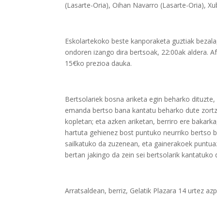
(Lasarte-Oria), Oihan Navarro (Lasarte-Oria), Xu
Eskolartekoko beste kanporaketa guztiak bezala,
ondoren izango dira bertsoak, 22:00ak aldera. A
15€ko prezioa dauka.
Bertsolariek bosna ariketa egin beharko dituzte, 
emanda bertso bana kantatu beharko dute zortziko
kopletan; eta azken ariketan, berriro ere bakarka
hartuta gehienez bost puntuko neurriko bertso ba
sailkatuko da zuzenean, eta gainerakoek puntu
bertan jakingo da zein sei bertsolarik kantatuko
Arratsaldean, berriz, Gelatik Plazara 14 urtez a