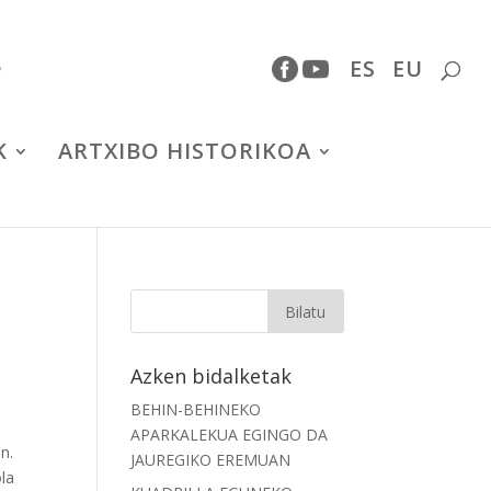
ES
EU
K
ARTXIBO HISTORIKOA
Azken bidalketak
BEHIN-BEHINEKO
APARKALEKUA EGINGO DA
n.
JAUREGIKO EREMUAN
ola