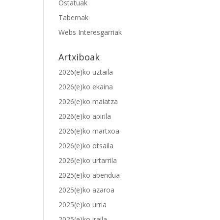
Ostatuak
Tabernak
Webs Interesgarriak
Artxiboak
2026(e)ko uztaila
2026(e)ko ekaina
2026(e)ko maiatza
2026(e)ko apirila
2026(e)ko martxoa
2026(e)ko otsaila
2026(e)ko urtarrila
2025(e)ko abendua
2025(e)ko azaroa
2025(e)ko urria
2025(e)ko iraila