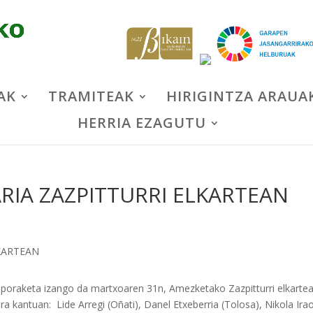
AK
TRAMITEAK
HIRIGINTZA ARAUA
HERRIA EZAGUTU
RIA ZAZPITTURRI ELKARTEAN
poraketa izango da martxoaren 31n, Amezketako Zazpitturri elkartea
ira kantuan: Lide Arregi (Oñati), Danel Etxeberria (Tolosa), Nikola Ira