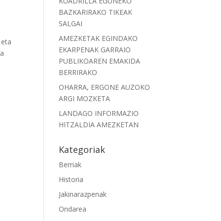
KUADRILLA EGUNEKO
BAZKARIRAKO TIKEAK
SALGAI
AMEZKETAK EGINDAKO
 eta
EKARPENAK GARRAIO
ta
PUBLIKOAREN EMAKIDA
BERRIRAKO
OHARRA, ERGONE AUZOKO
ARGI MOZKETA
LANDAGO INFORMAZIO
HITZALDIA AMEZKETAN
a
Kategoriak
Berriak
Historia
Jakinarazpenak
Ondarea