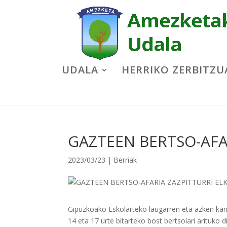
UDALA
HERRIKO ZERBITZU
GAZTEEN BERTSO-AFA
2023/03/23
|
Berriak
Gipuzkoako Eskolarteko laugarren eta azken kan
14 eta 17 urte bitarteko bost bertsolari arituko d