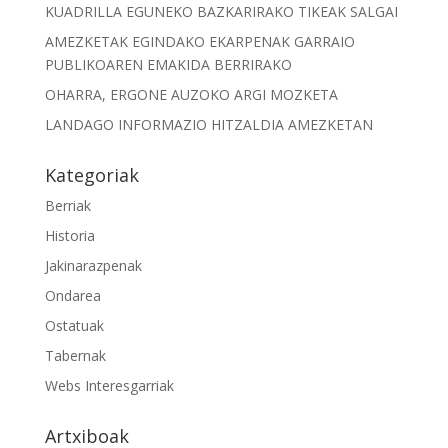
KUADRILLA EGUNEKO BAZKARIRAKO TIKEAK SALGAI
AMEZKETAK EGINDAKO EKARPENAK GARRAIO
PUBLIKOAREN EMAKIDA BERRIRAKO
OHARRA, ERGONE AUZOKO ARGI MOZKETA
LANDAGO INFORMAZIO HITZALDIA AMEZKETAN
Kategoriak
Berriak
Historia
Jakinarazpenak
Ondarea
Ostatuak
Tabernak
Webs Interesgarriak
Artxiboak