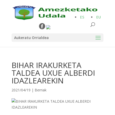
ES
EU
Aukeratu Orrialdea
BIHAR IRAKURKETA
TALDEA UXUE ALBERDI
IDAZLEAREKIN
2021/04/19
|
Berriak