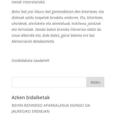
mendi irteeretarako.
Botoi bat josi liburu bat gomendatzen den bitartean, eta
diskoak saldu txapelak brodatu ondoren. Eta, bitartean,
uholdeak, atxiloketa eta atentatuak, txikiteoa, jaiotzak
eta heriotzak. Denda baten kronika literarioa idatzi du
Uxue Alberdik eta, bide batez, garai batena ere bai.
Memoriaren dendaostetik.
Gonbidatuta zaudete!!!
Azken bidalketak
BEHIN-BEHINEKO APARKALEKUA EGINGO DA
JAUREGIKO EREMUAN