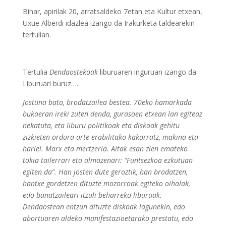
Bihar, apirilak 20, arratsaldeko 7etan eta Kultur etxean,
Uxue Alberdi idazlea izango da Irakurketa taldearekin
tertulian.
Tertulia
Dendaostekoak
liburuaren inguruan izango da.
Liburuari buruz….
Jostuna bata, brodatzailea bestea. 70eko hamarkada
bukaeran ireki zuten denda, gurasoen etxean lan egiteaz
nekatuta, eta liburu politikoak eta diskoak gehitu
zizkieten ordura arte erabilitako kakorratz, makina eta
hariei. Marx eta mertzeria. Aitak esan zien emateko
tokia tailerrari eta almazenari: “Funtsezkoa ezkutuan
egiten da”. Han josten dute geroztik, han brodatzen,
hantxe gordetzen dituzte mozorroak egiteko oihalak,
edo banatzaileari itzuli beharreko liburuak.
Dendaostean entzun dituzte diskoak lagunekin, edo
abortuaren aldeko manifestazioetarako prestatu, edo