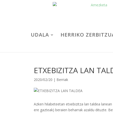
UDALA
HERRIKO ZERBITZU
ETXEBIZITZA LAN TAL
2020/02/20
|
Berriak
Azken hilabeteetan etxebizitza lan taldea lanean 
ere gazteak) beraien beharrak azaldu dituzte. Be