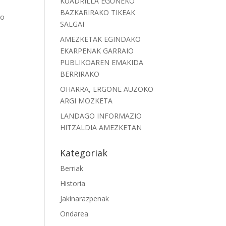
KUADRILLA EGUNEKO
BAZKARIRAKO TIKEAK
io
SALGAI
AMEZKETAK EGINDAKO
EKARPENAK GARRAIO
PUBLIKOAREN EMAKIDA
BERRIRAKO
OHARRA, ERGONE AUZOKO
ARGI MOZKETA
LANDAGO INFORMAZIO
HITZALDIA AMEZKETAN
Kategoriak
Berriak
Historia
Jakinarazpenak
Ondarea