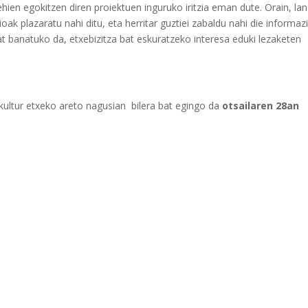
hien egokitzen diren proiektuen inguruko iritzia eman dute. Orain, lan
ak plazaratu nahi ditu, eta herritar guztiei zabaldu nahi die informaz
 banatuko da, etxebizitza bat eskuratzeko interesa eduki lezaketen
ultur etxeko areto nagusian bilera bat egingo da
otsailaren 28an