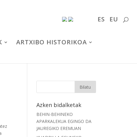
ES
EU
K
ARTXIBO HISTORIKOA
Azken bidalketak
BEHIN-BEHINEKO
APARKALEKUA EGINGO DA
atez
JAUREGIKO EREMUAN
a