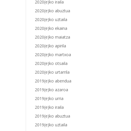
2020(e)ko iraila
2020(e)ko abuztua
2020(e)ko uztaila
2020(e)ko ekaina
2020(e)ko maiatza
2020(e)ko apirila
2020(e)ko martxoa
2020(e)ko otsaila
2020(e)ko urtarrila
2019(e)ko abendua
2019(e)ko azaroa
2019(e)ko urria
2019(e)ko iraila
2019(e)ko abuztua
2019(e)ko uztaila