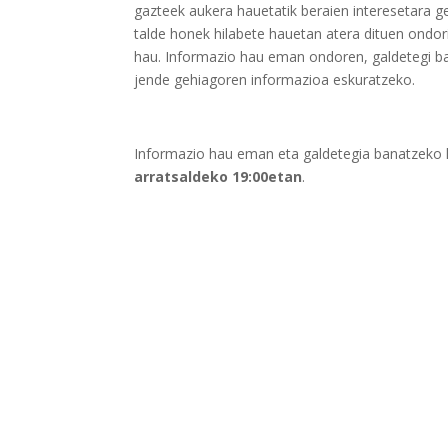
gazteek aukera hauetatik beraien interesetara ge
talde honek hilabete hauetan atera dituen ondorio
hau. Informazio hau eman ondoren, galdetegi bat
jende gehiagoren informazioa eskuratzeko.
Informazio hau eman eta galdetegia banatzeko k
arratsaldeko 19:00etan
.