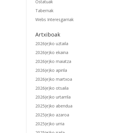
Ostatuak
Tabernak
Webs Interesgarriak
Artxiboak
2026(e)ko uztaila
2026(e)ko ekaina
2026(e)ko maiatza
2026(e)ko apirila
2026(e)ko martxoa
2026(e)ko otsaila
2026(e)ko urtarrila
2025(e)ko abendua
2025(e)ko azaroa
2025(e)ko urria
2025(e)ko iraila