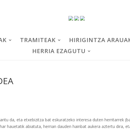
AK
TRAMITEAK
HIRIGINTZA ARAUA
HERRIA EZAGUTU
DEA
aritu da, eta etxebizitza bat eskuratzeko interesa duten herritarrek (b
har hauetatik abiatuta, herrian dauden hainbat aukera aztertu dira, et