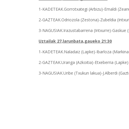
1-KADETEAK.Gorrotxategi (Arbizu)-Emaldi (Zeanu
2-GAZTEAK.Odriozola (Zestona)-Zubeldia (Intxur
3-NAGUSIAK.Irazustabarrena (Intxurre)-Gaskue (
Uztailak 27,larunbata,gaueko 21:30
1-KADETEAK.Naladaiz (Lapke)-Ibarloza (Markina
2-GAZTEAK.Uranga (Azkoitia)-Etxeberria (Lapke)
3-NAGUSIAK.Uribe (Txukun lakua)-J.Alberdi (Gazt