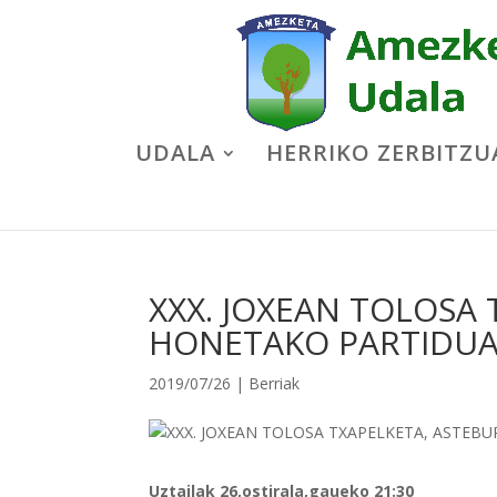
UDALA
HERRIKO ZERBITZU
XXX. JOXEAN TOLOSA
HONETAKO PARTIDU
2019/07/26
|
Berriak
Uztailak 26,ostirala,gaueko 21:30