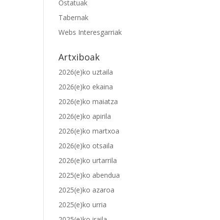
Ostatuak
Tabernak
Webs Interesgarriak
Artxiboak
2026(e)ko uztaila
2026(e)ko ekaina
2026(e)ko maiatza
2026(e)ko apirila
2026(e)ko martxoa
2026(e)ko otsaila
2026(e)ko urtarrila
2025(e)ko abendua
2025(e)ko azaroa
2025(e)ko urria
2025(e)ko iraila