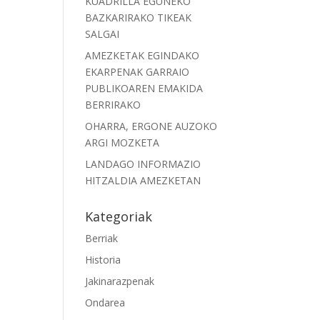
KUADRILLA EGUNEKO
BAZKARIRAKO TIKEAK
SALGAI
AMEZKETAK EGINDAKO
EKARPENAK GARRAIO
PUBLIKOAREN EMAKIDA
BERRIRAKO
OHARRA, ERGONE AUZOKO
ARGI MOZKETA
LANDAGO INFORMAZIO
HITZALDIA AMEZKETAN
Kategoriak
Berriak
Historia
Jakinarazpenak
Ondarea