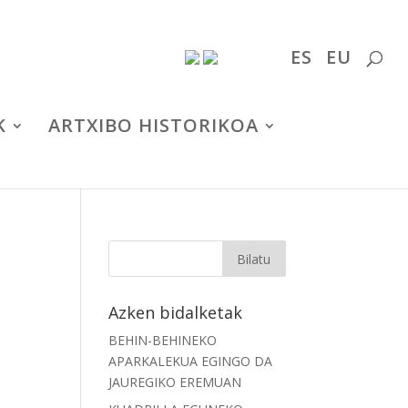
ES
EU
K
ARTXIBO HISTORIKOA
Azken bidalketak
BEHIN-BEHINEKO
APARKALEKUA EGINGO DA
JAUREGIKO EREMUAN