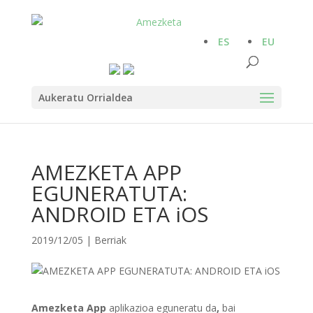
ES
EU
Aukeratu Orrialdea
AMEZKETA APP
EGUNERATUTA:
ANDROID ETA iOS
2019/12/05
|
Berriak
Amezketa App
aplikazioa eguneratu da
,
bai