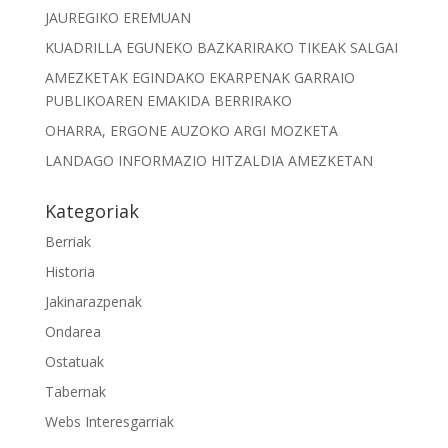
JAUREGIKO EREMUAN
KUADRILLA EGUNEKO BAZKARIRAKO TIKEAK SALGAI
AMEZKETAK EGINDAKO EKARPENAK GARRAIO
PUBLIKOAREN EMAKIDA BERRIRAKO
OHARRA, ERGONE AUZOKO ARGI MOZKETA
LANDAGO INFORMAZIO HITZALDIA AMEZKETAN
Kategoriak
Berriak
Historia
Jakinarazpenak
Ondarea
Ostatuak
Tabernak
Webs Interesgarriak