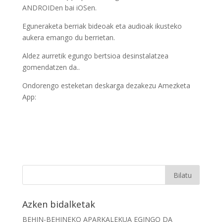
ANDROIDen bai iOSen.
Eguneraketa berriak bideoak eta audioak ikusteko
aukera emango du berrietan.
Aldez aurretik egungo bertsioa desinstalatzea
gomendatzen da..
Ondorengo esteketan deskarga dezakezu Amezketa
App:
Azken bidalketak
BEHIN-BEHINEKO APARKALEKUA EGINGO DA