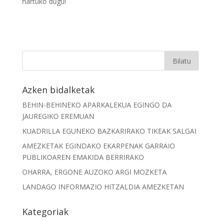
hartuko dugu!
Azken bidalketak
BEHIN-BEHINEKO APARKALEKUA EGINGO DA
JAUREGIKO EREMUAN
KUADRILLA EGUNEKO BAZKARIRAKO TIKEAK SALGAI
AMEZKETAK EGINDAKO EKARPENAK GARRAIO
PUBLIKOAREN EMAKIDA BERRIRAKO
OHARRA, ERGONE AUZOKO ARGI MOZKETA
LANDAGO INFORMAZIO HITZALDIA AMEZKETAN
Kategoriak