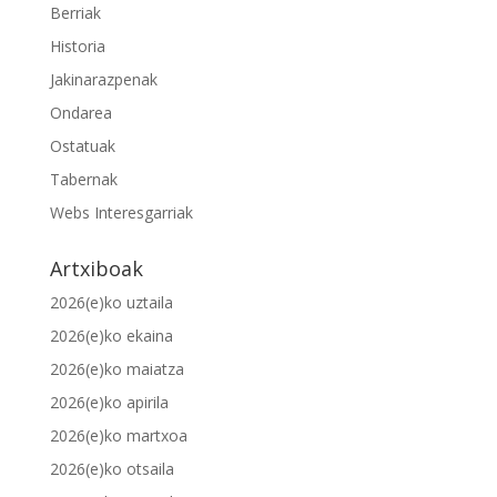
Berriak
Historia
Jakinarazpenak
Ondarea
Ostatuak
Tabernak
Webs Interesgarriak
Artxiboak
2026(e)ko uztaila
2026(e)ko ekaina
2026(e)ko maiatza
2026(e)ko apirila
2026(e)ko martxoa
2026(e)ko otsaila