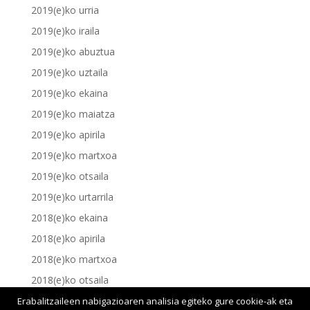
2019(e)ko urria
2019(e)ko iraila
2019(e)ko abuztua
2019(e)ko uztaila
2019(e)ko ekaina
2019(e)ko maiatza
2019(e)ko apirila
2019(e)ko martxoa
2019(e)ko otsaila
2019(e)ko urtarrila
2018(e)ko ekaina
2018(e)ko apirila
2018(e)ko martxoa
2018(e)ko otsaila
2018(e)ko urtarrila
Erabalitzaileen nabigazioaren analisia egiteko gure cookie-ak eta