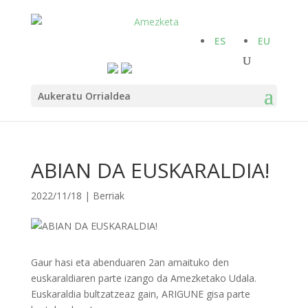
ES
EU
Aukeratu Orrialdea
ABIAN DA EUSKARALDIA!
2022/11/18
|
Berriak
Gaur hasi eta abenduaren 2an amaituko den
euskaraldiaren parte izango da Amezketako Udala.
Euskaraldia bultzatzeaz gain, ARIGUNE gisa parte