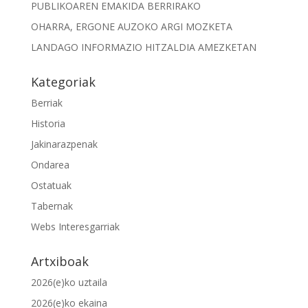
PUBLIKOAREN EMAKIDA BERRIRAKO
OHARRA, ERGONE AUZOKO ARGI MOZKETA
LANDAGO INFORMAZIO HITZALDIA AMEZKETAN
Kategoriak
Berriak
Historia
Jakinarazpenak
Ondarea
Ostatuak
Tabernak
Webs Interesgarriak
Artxiboak
2026(e)ko uztaila
2026(e)ko ekaina