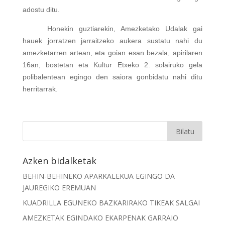
adostu ditu.
Honekin guztiarekin, Amezketako Udalak gai
hauek jorratzen jarraitzeko aukera sustatu nahi du
amezketarren artean, eta goian esan bezala, apirilaren
16an, bostetan eta Kultur Etxeko 2. solairuko gela
polibalentean egingo den saiora gonbidatu nahi ditu
herritarrak.
Azken bidalketak
BEHIN-BEHINEKO APARKALEKUA EGINGO DA
JAUREGIKO EREMUAN
KUADRILLA EGUNEKO BAZKARIRAKO TIKEAK SALGAI
AMEZKETAK EGINDAKO EKARPENAK GARRAIO