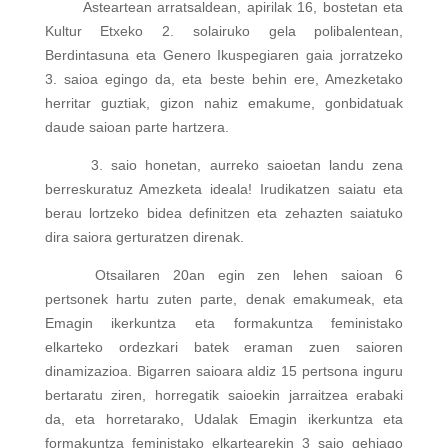
Asteartean arratsaldean, apirilak 16, bostetan eta
Kultur Etxeko 2. solairuko gela polibalentean,
Berdintasuna eta Genero Ikuspegiaren gaia jorratzeko
3. saioa egingo da, eta beste behin ere, Amezketako
herritar guztiak, gizon nahiz emakume, gonbidatuak
daude saioan parte hartzera.
3. saio honetan, aurreko saioetan landu zena
berreskuratuz Amezketa ideala! Irudikatzen saiatu eta
berau lortzeko bidea definitzen eta zehazten saiatuko
dira saiora gerturatzen direnak.
Otsailaren 20an egin zen lehen saioan 6
pertsonek hartu zuten parte, denak emakumeak, eta
Emagin ikerkuntza eta formakuntza feministako
elkarteko ordezkari batek eraman zuen saioren
dinamizazioa. Bigarren saioara aldiz 15 pertsona inguru
bertaratu ziren, horregatik saioekin jarraitzea erabaki
da, eta horretarako, Udalak Emagin ikerkuntza eta
formakuntza feministako elkartearekin 3 saio gehiago