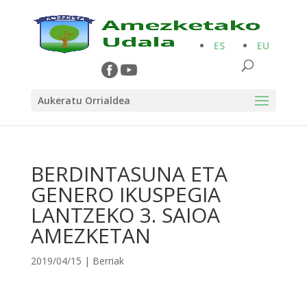
ES
EU
Aukeratu Orrialdea
BERDINTASUNA ETA
GENERO IKUSPEGIA
LANTZEKO 3. SAIOA
AMEZKETAN
2019/04/15
|
Berriak