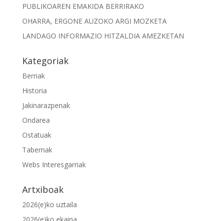
PUBLIKOAREN EMAKIDA BERRIRAKO
OHARRA, ERGONE AUZOKO ARGI MOZKETA
LANDAGO INFORMAZIO HITZALDIA AMEZKETAN
Kategoriak
Berriak
Historia
Jakinarazpenak
Ondarea
Ostatuak
Tabernak
Webs Interesgarriak
Artxiboak
2026(e)ko uztaila
2026(e)ko ekaina