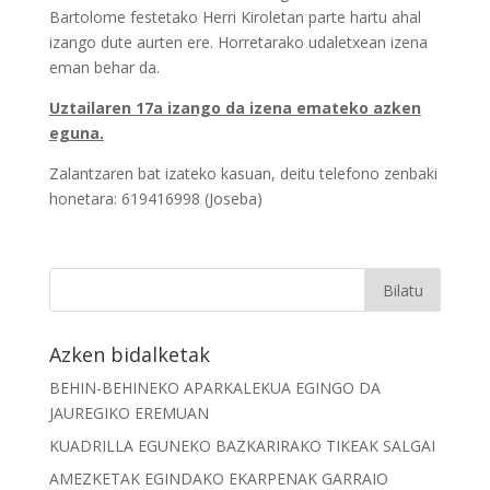
Bartolome festetako Herri Kiroletan parte hartu ahal
izango dute aurten ere. Horretarako udaletxean izena
eman behar da.
Uztailaren 17a izango da izena emateko azken
eguna.
Zalantzaren bat izateko kasuan, deitu telefono zenbaki
honetara: 619416998 (Joseba)
Azken bidalketak
BEHIN-BEHINEKO APARKALEKUA EGINGO DA
JAUREGIKO EREMUAN
KUADRILLA EGUNEKO BAZKARIRAKO TIKEAK SALGAI
AMEZKETAK EGINDAKO EKARPENAK GARRAIO