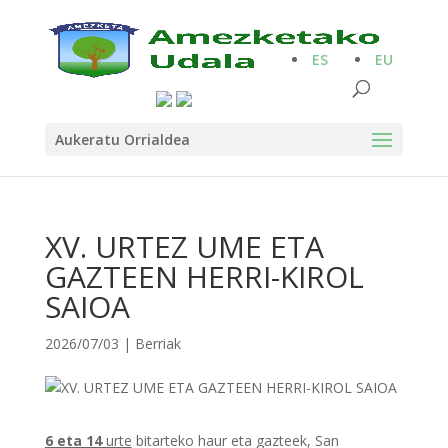
ES
EU
Aukeratu Orrialdea
XV. URTEZ UME ETA
GAZTEEN HERRI-KIROL
SAIOA
2026/07/03
|
Berriak
6 eta 14
urte
bitarteko haur eta gazteek, San