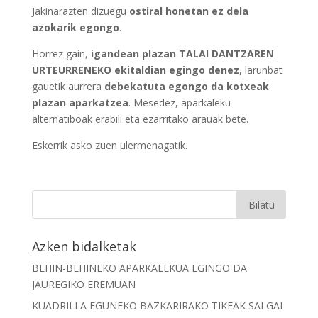
Jakinarazten dizuegu
ostiral honetan ez dela
azokarik egongo
.
Horrez gain,
igandean plazan TALAI DANTZAREN
URTEURRENEKO ekitaldian egingo denez
, larunbat
gauetik aurrera
debekatuta egongo da kotxeak
plazan aparkatzea
. Mesedez, aparkaleku
alternatiboak erabili eta ezarritako arauak bete.
Eskerrik asko zuen ulermenagatik.
Azken bidalketak
BEHIN-BEHINEKO APARKALEKUA EGINGO DA
JAUREGIKO EREMUAN
KUADRILLA EGUNEKO BAZKARIRAKO TIKEAK SALGAI