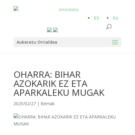
ES
EU
Aukeratu Orrialdea
OHARRA: BIHAR
AZOKARIK EZ ETA
APARKALEKU MUGAK
2025/02/27
|
Berriak