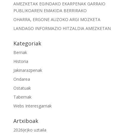
AMEZKETAK EGINDAKO EKARPENAK GARRAIO
PUBLIKOAREN EMAKIDA BERRIRAKO
OHARRA, ERGONE AUZOKO ARGI MOZKETA
LANDAGO INFORMAZIO HITZALDIA AMEZKETAN
Kategoriak
Berriak
Historia
Jakinarazpenak
Ondarea
Ostatuak
Tabernak
Webs Interesgarriak
Artxiboak
2026(e)ko uztaila