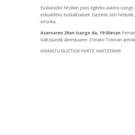
Euskarazko hitzekin jolas egiteko aukera izango
eskualdeko euskaltzaleek. Gazteek zein helduek, 
erronka.
Azaroaren 29an izango da, 19:00etan
Pernan
Galtzaundik abenduaren 21erako Tolosan antol
ANIMATU GUZTIOK PARTE HARTZERA!!!!