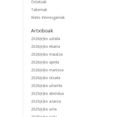
Ostatuak
Tabernak
Webs Interesgarriak
Artxiboak
2026(e)ko uztaila
2026(e)ko ekaina
2026(e)ko maiatza
2026(e)ko apirila
2026(e)ko martxoa
2026(e)ko otsaila
2026(e)ko urtarrila
2025(e)ko abendua
2025(e)ko azaroa
2025(e)ko urria
2025(e)ko iraila