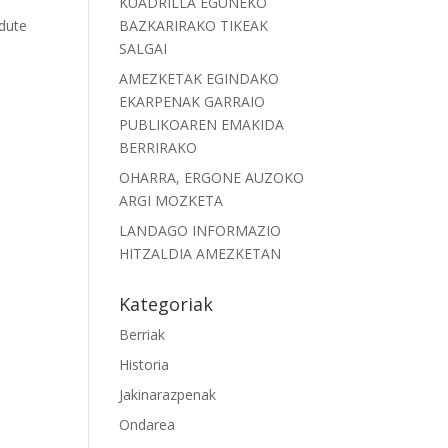
KUADRILLA EGUNEKO
dute
BAZKARIRAKO TIKEAK
SALGAI
AMEZKETAK EGINDAKO
EKARPENAK GARRAIO
PUBLIKOAREN EMAKIDA
BERRIRAKO
OHARRA, ERGONE AUZOKO
ARGI MOZKETA
LANDAGO INFORMAZIO
HITZALDIA AMEZKETAN
Kategoriak
Berriak
Historia
Jakinarazpenak
Ondarea