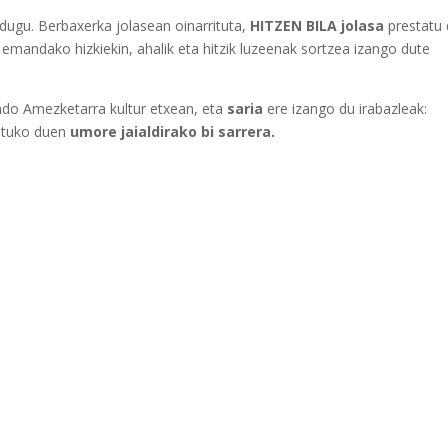
 dugu. Berbaxerka jolasean oinarrituta,
HITZEN BILA jolasa
prestatu 
emandako hizkiekin, ahalik eta hitzik luzeenak sortzea izango dute
do Amezketarra kultur etxean, eta
saria
ere izango du irabazleak:
atuko duen
umore jaialdirako bi sarrera.