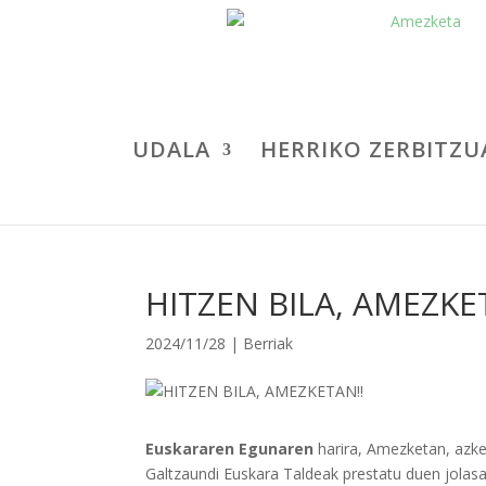
UDALA
HERRIKO ZERBITZU
HITZEN BILA, AMEZKE
2024/11/28
|
Berriak
Euskararen Egunaren
harira, Amezketan, azken
Galtzaundi Euskara Taldeak prestatu duen jolasa