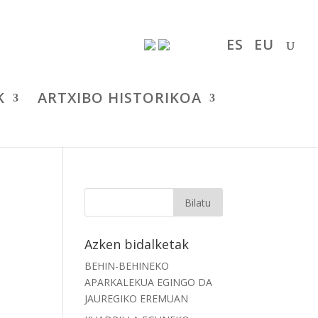
ES
EU
K
ARTXIBO HISTORIKOA
Azken bidalketak
BEHIN-BEHINEKO
APARKALEKUA EGINGO DA
JAUREGIKO EREMUAN