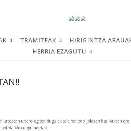
AK
TRAMITEAK
HIRIGINTZA ARAUA
HERRIA EZAGUTU
TAN!!
 urteetan urtero egiten dugu ekitaldiren edo jolasen bat. Aurten ere
 antolatuko dugu herrian.