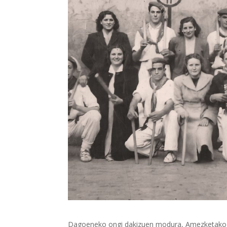
Dagoeneko ongi dakizuen modura, Amezketako arg