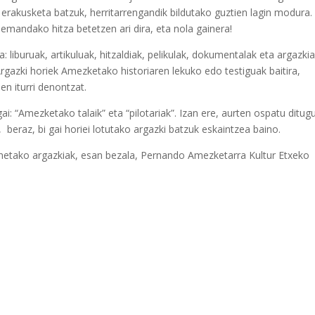
akusketa batzuk, herritarrengandik bildutako guztien lagin modura.
emandako hitza betetzen ari dira, eta nola gainera!
: liburuak, artikuluak, hitzaldiak, pelikulak, dokumentalak eta argazkia
Argazki horiek Amezketako historiaren lekuko edo testiguak baitira,
n iturri denontzat.
gai: “Amezketako talaik” eta “pilotariak”. Izan ere, aurten ospatu ditug
, beraz, bi gai horiei lotutako argazki batzuk eskaintzea baino.
honetako argazkiak, esan bezala, Pernando Amezketarra Kultur Etxeko