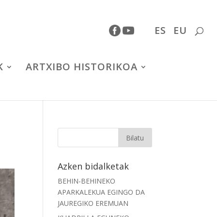
ES
EU
K
ARTXIBO HISTORIKOA
Azken bidalketak
BEHIN-BEHINEKO
APARKALEKUA EGINGO DA
JAUREGIKO EREMUAN