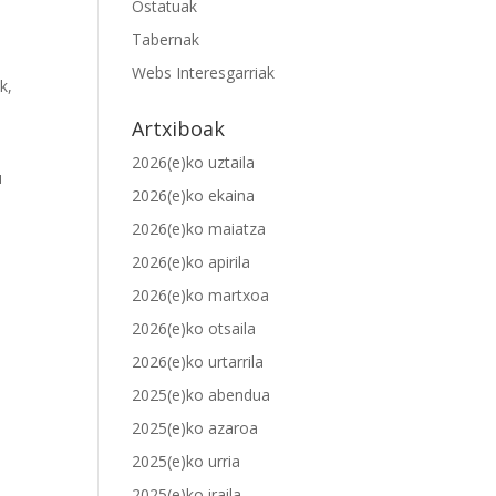
Ostatuak
Tabernak
Webs Interesgarriak
k,
Artxiboak
2026(e)ko uztaila
u
2026(e)ko ekaina
2026(e)ko maiatza
2026(e)ko apirila
2026(e)ko martxoa
2026(e)ko otsaila
2026(e)ko urtarrila
2025(e)ko abendua
2025(e)ko azaroa
2025(e)ko urria
2025(e)ko iraila