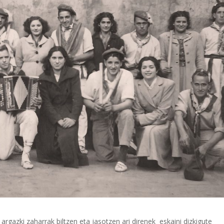
azki zaharrak biltzen eta jasotzen ari direnek eskaini dizkigute