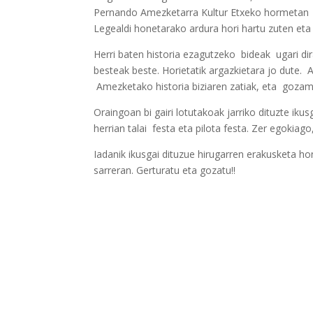
Pernando Amezketarra Kultur Etxeko hormetan er
Legealdi honetarako ardura hori hartu zuten eta 
Herri baten historia ezagutzeko bideak ugari dira
besteak beste. Horietatik argazkietara jo dute. 
Amezketako historia biziaren zatiak, eta gozame
Oraingoan bi gairi lotutakoak jarriko dituzte ikus
herrian talai festa eta pilota festa. Zer egokiago
Iadanik ikusgai dituzue hirugarren erakusketa 
sarreran. Gerturatu eta gozatu!!