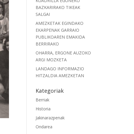
KUADRILLA EGUNEKO
BAZKARIRAKO TIKEAK
SALGAI
AMEZKETAK EGINDAKO
EKARPENAK GARRAIO
PUBLIKOAREN EMAKIDA
BERRIRAKO
OHARRA, ERGONE AUZOKO
ARGI MOZKETA
LANDAGO INFORMAZIO
HITZALDIA AMEZKETAN
Kategoriak
Berriak
Historia
Jakinarazpenak
Ondarea