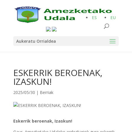
ES
EU
Aukeratu Orrialdea
ESKERRIK BEROENAK,
IZASKUN!
2025/05/30
|
Berriak
Eskerrik beroenak, Izaskun!
Gaur, Amezketako Udaleko ordezkariok gure eskerrik