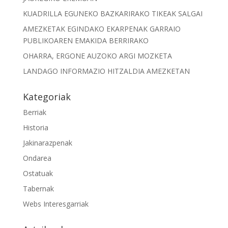
KUADRILLA EGUNEKO BAZKARIRAKO TIKEAK SALGAI
AMEZKETAK EGINDAKO EKARPENAK GARRAIO
PUBLIKOAREN EMAKIDA BERRIRAKO
OHARRA, ERGONE AUZOKO ARGI MOZKETA
LANDAGO INFORMAZIO HITZALDIA AMEZKETAN
Kategoriak
Berriak
Historia
Jakinarazpenak
Ondarea
Ostatuak
Tabernak
Webs Interesgarriak