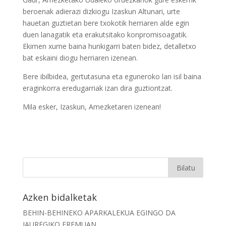
beroenak adierazi dizkiogu Izaskun Altunari, urte
hauetan guztietan bere txokotik herriaren alde egin
duen lanagatik eta erakutsitako konpromisoagatik.
Ekimen xume baina hunkigarri baten bidez, detalletxo
bat eskaini diogu herriaren izenean.
Bere ibilbidea, gertutasuna eta eguneroko lan isil baina
eraginkorra eredugarriak izan dira guztiontzat.
Mila esker, Izaskun, Amezketaren izenean!
Azken bidalketak
BEHIN-BEHINEKO APARKALEKUA EGINGO DA
JAUREGIKO EREMUAN