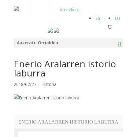
ES
EU
Aukeratu Orrialdea
Enerio Aralarren istorio
laburra
2018/02/27
|
Historia
ENERIO ARALARREN HISTORIO LABURRA