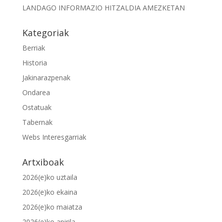
LANDAGO INFORMAZIO HITZALDIA AMEZKETAN
Kategoriak
Berriak
Historia
Jakinarazpenak
Ondarea
Ostatuak
Tabernak
Webs Interesgarriak
Artxiboak
2026(e)ko uztaila
2026(e)ko ekaina
2026(e)ko maiatza
2026(e)ko apirila