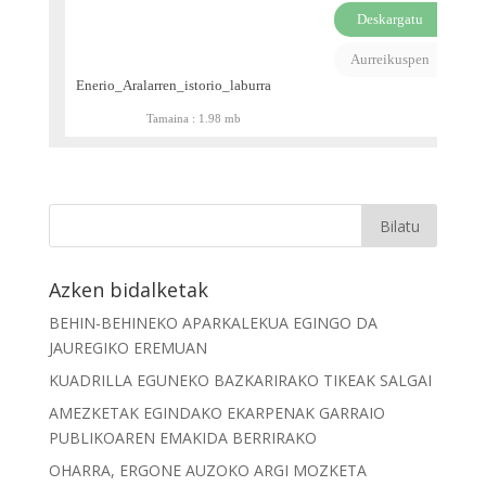
Deskargatu
PDF
Aurreikuspen
Enerio_Aralarren_istorio_laburra
Tamaina :
1.98 mb
Azken bidalketak
BEHIN-BEHINEKO APARKALEKUA EGINGO DA
JAUREGIKO EREMUAN
KUADRILLA EGUNEKO BAZKARIRAKO TIKEAK SALGAI
AMEZKETAK EGINDAKO EKARPENAK GARRAIO
PUBLIKOAREN EMAKIDA BERRIRAKO
OHARRA, ERGONE AUZOKO ARGI MOZKETA