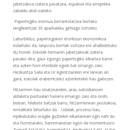
jabetzakoa izatera pasatzea, espaloia eta errepidea
zabaldu ahal izateko.
-Papertegiko eremua berrantolatzea bertako
langileentzat 30 aparkaleku gehiago lortzeko.
Laburbilduz, papertegiaren etorkizun ekonomikoa
indartuko da, lanpostu berriak sortzea ere ahalbidetuko
du honek. Eskolak herriaren jabetzakoak izatera
pasako dira, gaur egungo papertegiko elkartea barne
eta azken honi irtenbide egoki bat emango zaio.
Hezkuntza Saila eta Ur Agentziarekin ere lanean ari
gara, eskolak eraberritzeko azterketekin has gaitezen.
Hitzarmen hau sinatzearekin, arau subsidiarioen
aldaketa puntualari hasiera emango zaio eta ondo
bidean, hilabete batzuk barru, hitzarmenean jasotakoa,
errealitate bihurtuko da. Udalak, prozesu hau,
inplikatutako eragile guztiekin elkarlanean egin nahi du
eta horretarako, harremanetan egon da momentuoro
Zumadi Eskolako zuzendaritza, Hezkuntza Saila, Aralar