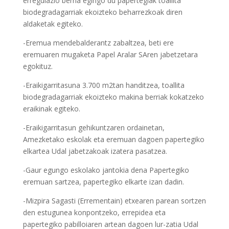
erregulazio berria egingo du papertegiak toallita
biodegradagarriak ekoizteko beharrezkoak diren
aldaketak egiteko.
-Eremua mendebalderantz zabaltzea, beti ere
eremuaren mugaketa Papel Aralar SAren jabetzetara
egokituz.
-Eraikigarritasuna 3.700 m2tan handitzea, toallita
biodegradagarriak ekoizteko makina berriak kokatzeko
eraikinak egiteko.
-Eraikigarritasun gehikuntzaren ordainetan,
Amezketako eskolak eta eremuan dagoen papertegiko
elkartea Udal jabetzakoak izatera pasatzea.
-Gaur egungo eskolako jantokia dena Papertegiko
eremuan sartzea, papertegiko elkarte izan dadin.
-Mizpira Sagasti (Errementain) etxearen parean sortzen
den estugunea konpontzeko, errepidea eta
papertegiko pabilloiaren artean dagoen lur-zatia Udal