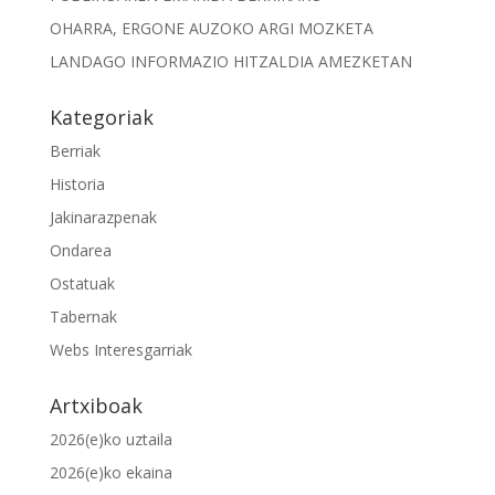
OHARRA, ERGONE AUZOKO ARGI MOZKETA
LANDAGO INFORMAZIO HITZALDIA AMEZKETAN
Kategoriak
Berriak
Historia
Jakinarazpenak
Ondarea
Ostatuak
Tabernak
Webs Interesgarriak
Artxiboak
2026(e)ko uztaila
2026(e)ko ekaina