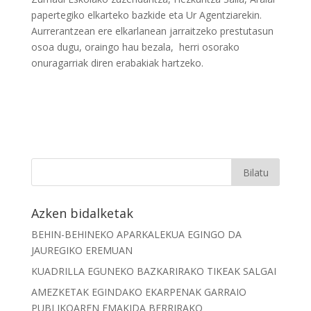
papertegiko elkarteko bazkide eta Ur Agentziarekin.
Aurrerantzean ere elkarlanean jarraitzeko prestutasun
osoa dugu, oraingo hau bezala, herri osorako
onuragarriak diren erabakiak hartzeko.
Azken bidalketak
BEHIN-BEHINEKO APARKALEKUA EGINGO DA
JAUREGIKO EREMUAN
KUADRILLA EGUNEKO BAZKARIRAKO TIKEAK SALGAI
AMEZKETAK EGINDAKO EKARPENAK GARRAIO
PUBLIKOAREN EMAKIDA BERRIRAKO