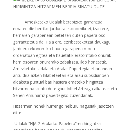
Amezketako Udalak berebiziko garrantzia
ematen die herriko jarduera ekonomikoei, izan ere,
herriaren garapenean betetzen duten papera oso
garrantzitsua da. Hala ere, ezinbestekotzat daukagu
jarduera ekonomiko hauen garapena modu
ordenatuan egitea eta hauetatik eratorritako onurak
herri osoaren onurarako zabaltzea. Ildo honetatik,
Amezketako Udala eta Aralar Papertegia elkarlanean
aritu dira azken hilabeteetan eta arau subsidiarioen
aldaketa puntual bati hasiera emateko hirigintza
hitzarmena sinatu dute gaur Mikel Arteaga alkateak eta
Senen Amunarriz papertegiko zuzendariak.
Hitzarmen honek hurrengo helburu nagusiak jasotzen
ditu:
-Udalak “HJA-2-Aralarko Papelera”ren hirigintza-