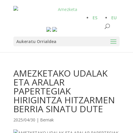
ES
EU
Aukeratu Orrialdea
AMEZKETAKO UDALAK
ETA ARALAR
PAPERTEGIAK
HIRIGINTZA HITZARMEN
BERRIA SINATU DUTE
2025/04/30
|
Berriak