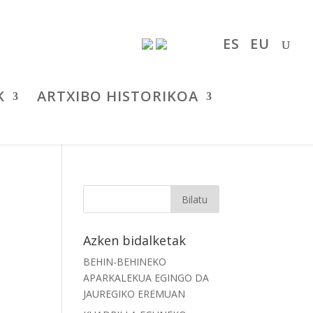
ES
EU
K
ARTXIBO HISTORIKOA
Azken bidalketak
BEHIN-BEHINEKO
APARKALEKUA EGINGO DA
JAUREGIKO EREMUAN