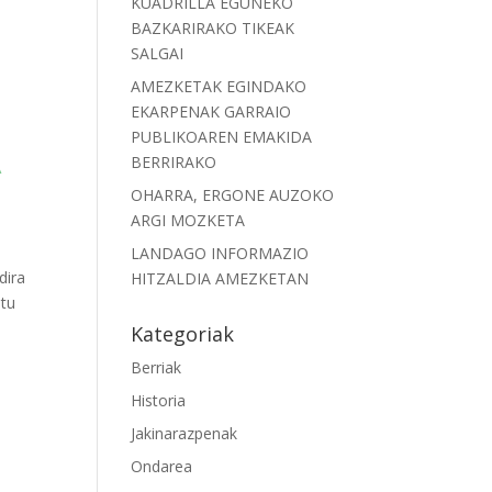
KUADRILLA EGUNEKO
BAZKARIRAKO TIKEAK
SALGAI
AMEZKETAK EGINDAKO
EKARPENAK GARRAIO
PUBLIKOAREN EMAKIDA
A
BERRIRAKO
OHARRA, ERGONE AUZOKO
ARGI MOZKETA
LANDAGO INFORMAZIO
dira
HITZALDIA AMEZKETAN
atu
Kategoriak
Berriak
Historia
Jakinarazpenak
Ondarea