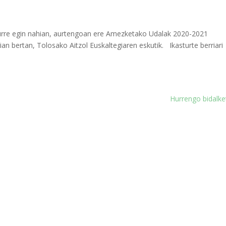
urre egin nahian, aurtengoan ere Amezketako Udalak 2020-2021
ian bertan, Tolosako Aitzol Euskaltegiaren eskutik. Ikasturte berriari
Hurrengo bidalke