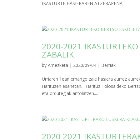
IKASTURTE HASIERAREN ATZERAPENA
2020-2021 IKASTURTEK
ZABALIK
by
Amezketa
|
2020/09/04
|
Berriak
Urriaren 1ean emango zaie hasiera aurrez aurrek
Harituzen esanetan. Harituz Tolosaldeko Bertso
eta ordutegiak antolatzen....
2020 2021 IKASTURTER