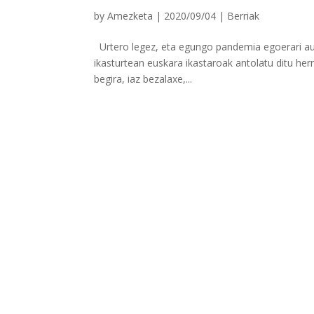
by
Amezketa
|
2020/09/04
|
Berriak
Urtero legez, eta egungo pandemia egoerari a
ikasturtean euskara ikastaroak antolatu ditu herr
begira, iaz bezalaxe,...