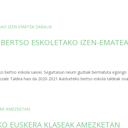
O BERTSO ESKOLETAKO IZEN-EMATE
o bertso eskola saioei. Segurtasun neurri guztiak bermatuta egongo 
zale Taldea hasi da 2020-2021 ikasturteko bertso eskola taldeak os
AKO EUSKERA KLASEAK AMEZKETAN