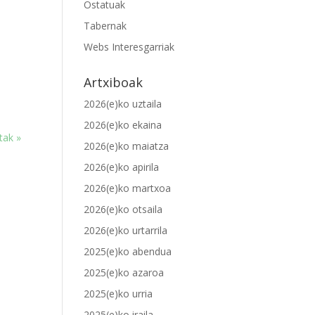
Ostatuak
Tabernak
Webs Interesgarriak
Artxiboak
2026(e)ko uztaila
2026(e)ko ekaina
tak »
2026(e)ko maiatza
2026(e)ko apirila
2026(e)ko martxoa
2026(e)ko otsaila
2026(e)ko urtarrila
2025(e)ko abendua
2025(e)ko azaroa
2025(e)ko urria
2025(e)ko iraila