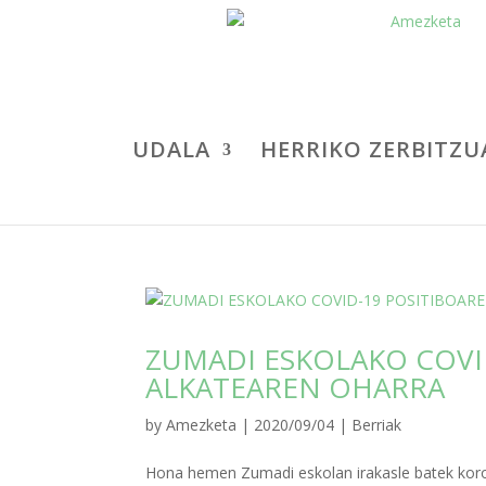
UDALA
HERRIKO ZERBITZU
ZUMADI ESKOLAKO COVI
ALKATEAREN OHARRA
by
Amezketa
|
2020/09/04
|
Berriak
Hona hemen Zumadi eskolan irakasle batek koro