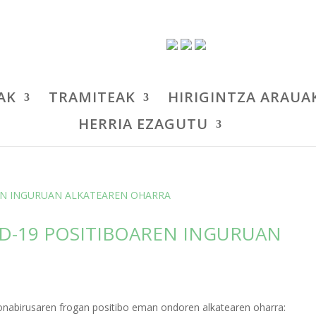
AK
TRAMITEAK
HIRIGINTZA ARAUA
HERRIA EZAGUTU
D-19 POSITIBOAREN INGURUAN
nabirusaren frogan positibo eman ondoren alkatearen oharra: