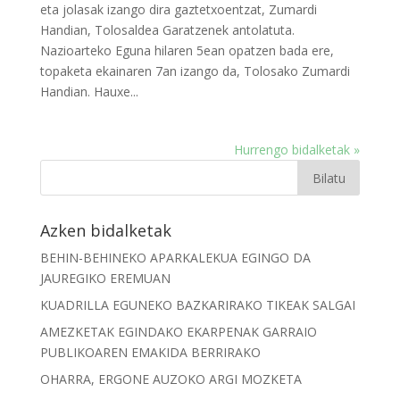
eta jolasak izango dira gaztetxoentzat, Zumardi
Handian, Tolosaldea Garatzenek antolatuta.
Nazioarteko Eguna hilaren 5ean opatzen bada ere,
topaketa ekainaren 7an izango da, Tolosako Zumardi
Handian. Hauxe...
Hurrengo bidalketak »
Azken bidalketak
BEHIN-BEHINEKO APARKALEKUA EGINGO DA
JAUREGIKO EREMUAN
KUADRILLA EGUNEKO BAZKARIRAKO TIKEAK SALGAI
AMEZKETAK EGINDAKO EKARPENAK GARRAIO
PUBLIKOAREN EMAKIDA BERRIRAKO
OHARRA, ERGONE AUZOKO ARGI MOZKETA