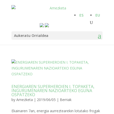
ES
EU
Aukeratu Orrialdea
ENERGIAREN SUPERHEROIEN I. TOPAKETA,
INGURUMENAREN NAZIOARTEKO EGUNA
OSPATZEKO
by
Amezketa
|
2019/06/05
|
Berriak
Ekainaren 7an, energia aurreztearekin lotutako frogak