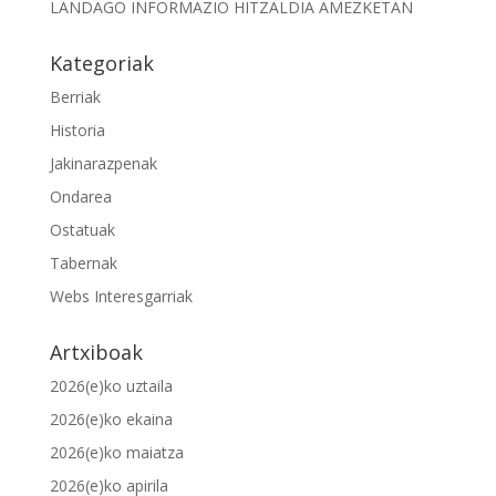
LANDAGO INFORMAZIO HITZALDIA AMEZKETAN
Kategoriak
Berriak
Historia
Jakinarazpenak
Ondarea
Ostatuak
Tabernak
Webs Interesgarriak
Artxiboak
2026(e)ko uztaila
2026(e)ko ekaina
2026(e)ko maiatza
2026(e)ko apirila