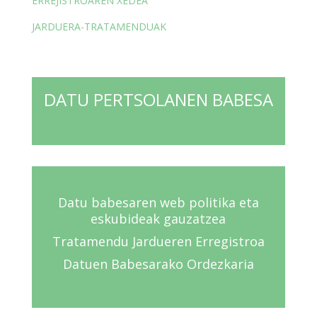
ERREJISTROAREN XEDEA
JARDUERA-TRATAMENDUAK
DATU PERTSOLANEN BABESA
Datu babesaren web politika eta
eskubideak gauzatzea
Tratamendu Jardueren Erregistroa
Datuen Babesarako Ordezkaria