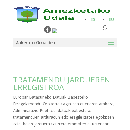
ES
EU
Aukeratu Orrialdea
TRATAMENDU JARDUEREN
ERREGISTROA
Europar Batasuneko Datuak Babesteko
Erregelamendu Orokorrak agintzen duenaren arabera,
Administrazio Publikoei datuak babesteko
tratamenduen arduradun edo eragile izatea egokitzen
zaie, haien jarduerak aurrera eramaten dituztenean.