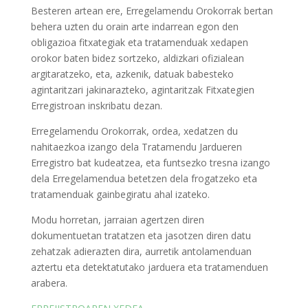
Besteren artean ere, Erregelamendu Orokorrak bertan
behera uzten du orain arte indarrean egon den
obligazioa fitxategiak eta tratamenduak xedapen
orokor baten bidez sortzeko, aldizkari ofizialean
argitaratzeko, eta, azkenik, datuak babesteko
agintaritzari jakinarazteko, agintaritzak Fitxategien
Erregistroan inskribatu dezan.
Erregelamendu Orokorrak, ordea, xedatzen du
nahitaezkoa izango dela Tratamendu Jardueren
Erregistro bat kudeatzea, eta funtsezko tresna izango
dela Erregelamendua betetzen dela frogatzeko eta
tratamenduak gainbegiratu ahal izateko.
Modu horretan, jarraian agertzen diren
dokumentuetan tratatzen eta jasotzen diren datu
zehatzak adierazten dira, aurretik antolamenduan
aztertu eta detektatutako jarduera eta tratamenduen
arabera.