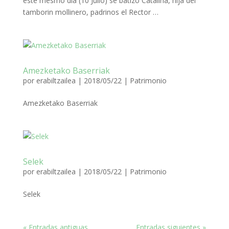
este mesmo dia (10 Julio) se batizo Catalina, hija del
tamborin mollinero, padrinos el Rector …
Amezketako Baserriak
por
erabiltzailea
|
2018/05/22
|
Patrimonio
Amezketako Baserriak
Selek
por
erabiltzailea
|
2018/05/22
|
Patrimonio
Selek
« Entradas antiguas
Entradas siguientes »