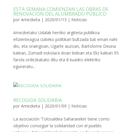
ESTA SEMANA COMIENZAN LAS OBRAS DE
RENOVACIÓN DEL ALUMBRADO PÚBLICO
por
Amezketa
|
2020/01/13
|
Noticias
Amezketako Udalak herriko argiteria publikoa
efizienteagoa izateko politikari bultzada bat eman nahi
dio, eta oraingoan, Ugarte auzoan, Bartolome Deuna
kalean, Zumadi eskolara doan bidean eta Eliz kalean 95
farola ordezkatuko ditu eta 8 kuadro elektriko
eguneratu...
RECOGIDA SOLIDARIA
por
Amezketa
|
2020/01/09
|
Noticias
La asociación ‘Tolosaldea Sahararekin’ tiene como
objetivo conseguir la solidaridad con el pueblo