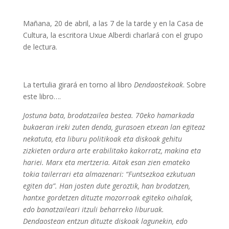
Mañana, 20 de abril, a las 7 de la tarde y en la Casa de
Cultura, la escritora Uxue Alberdi charlará con el grupo
de lectura.
La tertulia girará en torno al libro
Dendaostekoak
. Sobre
este libro….
Jostuna bata, brodatzailea bestea. 70eko hamarkada
bukaeran ireki zuten denda, gurasoen etxean lan egiteaz
nekatuta, eta liburu politikoak eta diskoak gehitu
zizkieten ordura arte erabilitako kakorratz, makina eta
hariei. Marx eta mertzeria. Aitak esan zien emateko
tokia tailerrari eta almazenari: “Funtsezkoa ezkutuan
egiten da”. Han josten dute geroztik, han brodatzen,
hantxe gordetzen dituzte mozorroak egiteko oihalak,
edo banatzaileari itzuli beharreko liburuak.
Dendaostean entzun dituzte diskoak lagunekin, edo