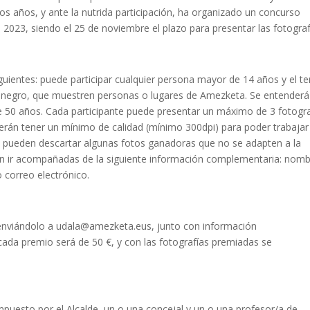
mos años, y ante la nutrida participación, ha organizado un concurso
l 2023, siendo el 25 de noviembre el plazo para presentar las fotograf
guientes: puede participar cualquier persona mayor de 14 años y el t
y negro, que muestren personas o lugares de Amezketa. Se entenderá
e 50 años. Cada participante puede presentar un máximo de 3 fotogra
berán tener un mínimo de calidad (mínimo 300dpi) para poder trabajar
 se pueden descartar algunas fotos ganadoras que no se adapten a la
rán ir acompañadas de la siguiente información complementaria: nomb
o correo electrónico.
 enviándolo a udala@amezketa.eus, junto con información
ada premio será de 50 €, y con las fotografías premiadas se
compuesto por el Alcalde, un o una concejal y un o una profesor/a de