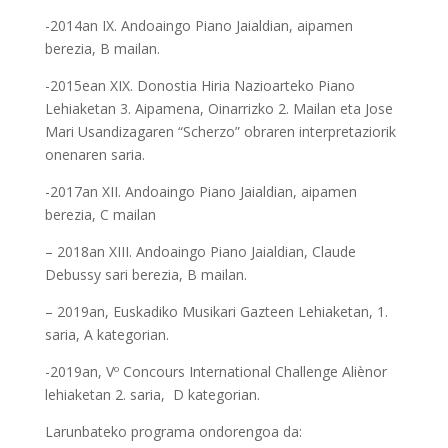
-2014an IX. Andoaingo Piano Jaialdian, aipamen
berezia, B mailan.
-2015ean XIX. Donostia Hiria Nazioarteko Piano
Lehiaketan 3. Aipamena, Oinarrizko 2. Mailan eta Jose
Mari Usandizagaren “Scherzo” obraren interpretaziorik
onenaren saria.
-2017an XII. Andoaingo Piano Jaialdian, aipamen
berezia, C mailan
– 2018an XIII. Andoaingo Piano Jaialdian, Claude
Debussy sari berezia, B mailan.
– 2019an, Euskadiko Musikari Gazteen Lehiaketan, 1.
saria, A kategorian.
-2019an, Vº Concours International Challenge Aliènor
lehiaketan 2. saria, D kategorian.
Larunbateko programa ondorengoa da: