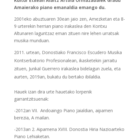
Kultur Etxean Alaitz Artola Ormazabalek
Gradu
Amaierako piano emanaldia emango du.
2001eko abuztuaren 30ean jaio zen, Amezketan eta 8-
9 urterekin herrian piano irakaslea den Kontxu
Altunaren laguntzaz eman zituen nire lehen urratsak
musika munduan.
urtean, Donostiako Francisco Escudero Musika
Kontserbatorio Profesionalean, ikasketekin jarraitu
zituen, Junkal Guerrero irakaslea bidelagun zuela, eta
aurten, 2019an, bukatu du bertako ibilaldia.
Hauek izan dira urte hauetako lorpenik
garrantzitsuenak:
-2012an VII. Andoaingo Piano Jaialdian, aipamen
berezia, A mailan.
-2013an 2. Aipamena XVIII. Donostia Hiria Nazioarteko
Piano Lehiaketan.