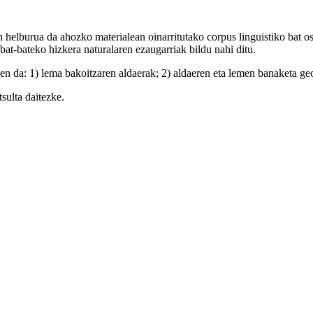
 helburua da ahozko materialean oinarritutako corpus linguistiko bat 
bat-bateko hizkera naturalaren ezaugarriak bildu nahi ditu.
n da: 1) lema bakoitzaren aldaerak; 2) aldaeren eta lemen banaketa geog
sulta daitezke.