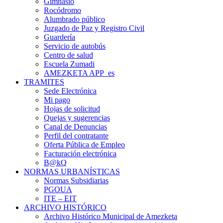
Gimnasio
Rocódromo
Alumbrado público
Juzgado de Paz y Registro Civil
Guardería
Servicio de autobús
Centro de salud
Escuela Zumadi
AMEZKETA APP_es
TRAMITES
Sede Electrónica
Mi pago
Hojas de solicitud
Quejas y sugerencias
Canal de Denuncias
Perfil del contratante
Oferta Pública de Empleo
Facturación electrónica
B@kQ
NORMAS URBANÍSTICAS
Normas Subsidiarias
PGOUA
ITE – EIT
ARCHIVO HISTÓRICO
Archivo Histórico Municipal de Amezketa