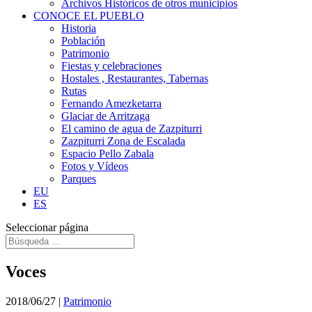
Archivos Históricos de otros municipios
CONOCE EL PUEBLO
Historia
Población
Patrimonio
Fiestas y celebraciones
Hostales , Restaurantes, Tabernas
Rutas
Fernando Amezketarra
Glaciar de Arritzaga
El camino de agua de Zazpiturri
Zazpiturri Zona de Escalada
Espacio Pello Zabala
Fotos y Vídeos
Parques
EU
ES
Seleccionar página
Voces
2018/06/27
|
Patrimonio