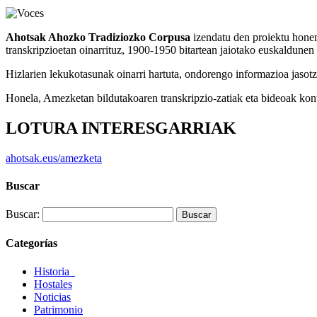
Ahotsak Ahozko Tradiziozko Corpusa
izendatu den proiektu honen
transkripzioetan oinarrituz, 1900-1950 bitartean jaiotako euskaldunen 
Hizlarien lekukotasunak oinarri hartuta, ondorengo informazioa jasotze
Honela, Amezketan bildutakoaren transkripzio-zatiak eta bideoak kont
LOTURA INTERESGARRIAK
ahotsak.eus/amezketa
Buscar
Buscar:
Categorías
Historia_
Hostales
Noticias
Patrimonio