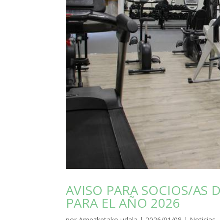
AVISO PARA SOCIOS/AS
PARA EL AÑO 2026
por
Amezketako udala
|
2026/01/08
|
Noticias