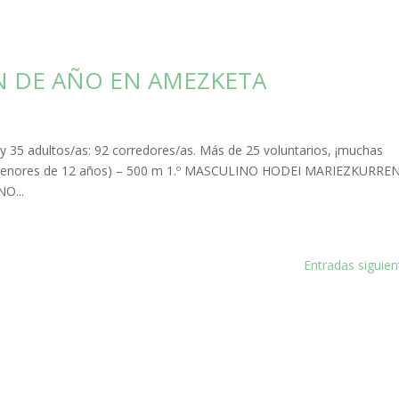
IN DE AÑO EN AMEZKETA
 y 35 adultos/as: 92 corredores/as. Más de 25 voluntarios, ¡muchas
S (menores de 12 años) – 500 m 1.º MASCULINO HODEI MARIEZKURRE
O...
Entradas siguien