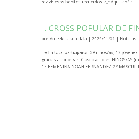
revivir esos bonitos recuerdos. 👉 Aquí tenéis...
I. CROSS POPULAR DE F
por
Amezketako udala
|
2026/01/01
|
Noticias
Te En total participaron 39 niños/as, 18 jóvenes
gracias a todos/as! Clasificaciones NIÑOS/A
1.ª FEMENINA NOAH FERNANDEZ 2.º MASCULIN