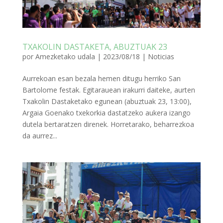
TXAKOLIN DASTAKETA, ABUZTUAK 23
por
Amezketako udala
|
2023/08/18
|
Noticias
Aurrekoan esan bezala hemen ditugu herriko San
Bartolome festak. Egitarauean irakurri daiteke, aurten
Txakolin Dastaketako egunean (abuztuak 23, 13:00),
Argaia Goenako txekorkia dastatzeko aukera izango
dutela bertaratzen direnek. Horretarako, beharrezkoa
da aurrez...